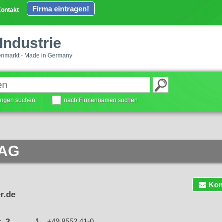
Firma eintragen!
ontakt
Industrie
enmarkt - Made in Germany
tungen suchen
nach Firmennamen suchen
AG
Kon
r.de
. 2
+49 8552 41-0