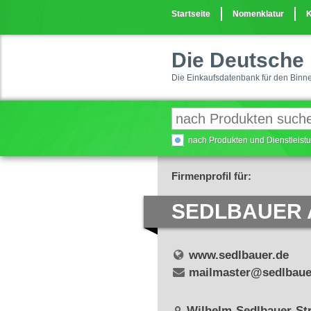
Startseite
Nomenklatur
K
Die Deutsche 
Die Einkaufsdatenbank für den Binn
nach Produkten und Dienstleis
Firmenprofil für:
SEDLBAUER 
www.sedlbauer.de
mailmaster@sedlbaue
Wilhelm-Sedlbauer-Str