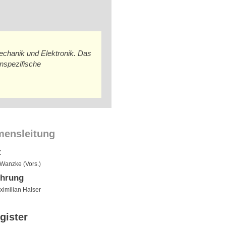
chanik und Elektronik. Das
enspezifische
mensleitung
t
 Wanzke (Vors.)
ührung
aximilian Halser
gister