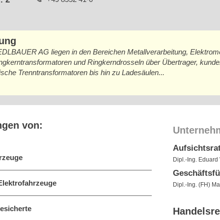
bung
LBAUER AG liegen in den Bereichen Metallverarbeitung, Elektrome
Ringkerntransformatoren und Ringkerndrosseln über Übertrager, kund
sche Trenntransformatoren bis hin zu Ladesäulen...
ngen von:
Unterneh
Aufsichtsra
hrzeuge
Dipl.-Ing. Eduard
Geschäftsf
Elektrofahrzeuge
Dipl.-Ing. (FH) M
esicherte
Handelsre