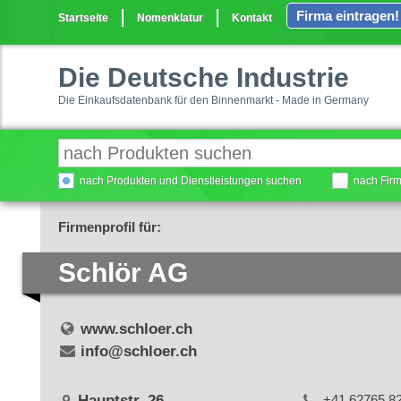
Firma eintragen!
Startseite
Nomenklatur
Kontakt
Die Deutsche Industrie
Die Einkaufsdatenbank für den Binnenmarkt - Made in Germany
nach Produkten und Dienstleistungen suchen
nach Fir
Firmenprofil für:
Schlör AG
www.schloer.ch
info@schloer.ch
Hauptstr. 26
+41 62765 8