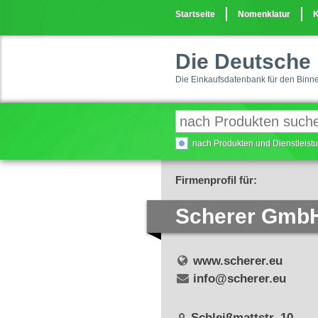
Startseite
Nomenklatur
K
Die Deutsche 
Die Einkaufsdatenbank für den Binn
nach Produkten und Dienstleis
Firmenprofil für:
Scherer Gmb
www.scherer.eu
info@scherer.eu
Schleißmattstr. 10