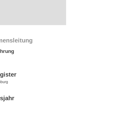
mensleitung
ührung
gister
iburg
sjahr