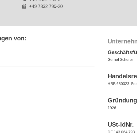
+49 7832 799-20
ngen von:
Unterneh
Geschäftsf
Gernot Scherer
Handelsre
HRB 680323, Fre
Gründung
1926
USt-IdNr.
DE 143 064 793