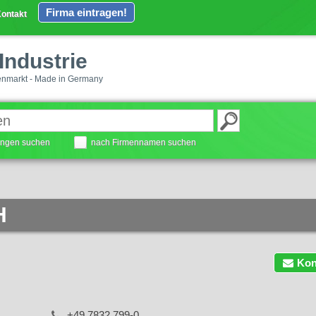
Firma eintragen!
ontakt
Industrie
enmarkt - Made in Germany
tungen suchen
nach Firmennamen suchen
H
Kon
+49 7832 799-0