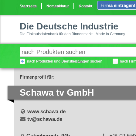
Firma eintragen!
Startseite
Nomenklatur
Kontakt
Die Deutsche Industrie
Die Einkaufsdatenbank für den Binnenmarkt - Made in Germany
nach Produkten und Dienstleistungen suchen
nach Fir
Firmenprofil für:
Schawa tv GmbH
www.schawa.de
tv@schawa.de
Gutenbergstr. 94b
+49 711 664