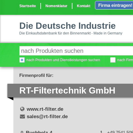
Firma eintragen!
Startseite
Nomenklatur
Kontakt
Die Deutsche Industrie
Die Einkaufsdatenbank für den Binnenmarkt - Made in Germany
nach Produkten und Dienstleistungen suchen
nach Fir
Firmenprofil für:
RT-Filtertechnik GmbH
www.rt-filter.de
sales@rt-filter.de
Buchholz 4
+49 7541 50