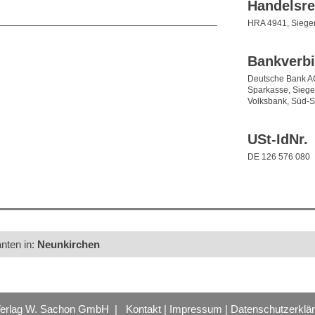
Handelsre
HRA 4941, Siege
Bankverb
Deutsche Bank A
Sparkasse, Sieg
Volksbank, Süd-S
USt-IdNr.
DE 126 576 080
anten in:
Neunkirchen
Verlag W. Sachon GmbH |
Kontakt
|
Impressum
|
Datenschutzerklä