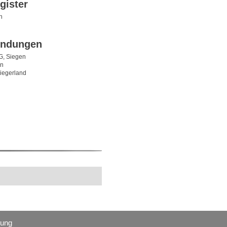
gister
n
indungen
G, Siegen
en
iegerland
rung