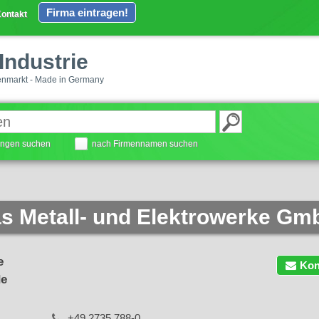
Firma eintragen!
ontakt
Industrie
enmarkt - Made in Germany
tungen suchen
nach Firmennamen suchen
s Metall- und Elektrowerke Gm
e
Kon
de
+49 2735 788-0