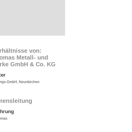
rhältnisse von:
omas Metall- und
erke GmbH & Co. KG
ter
ungs-GmbH, Neunkirchen
mensleitung
ührung
omas