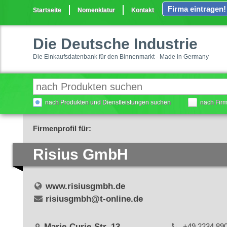
Firma eintragen!
Startseite
Nomenklatur
Kontakt
Die Deutsche Industrie
Die Einkaufsdatenbank für den Binnenmarkt - Made in Germany
nach Produkten und Dienstleistungen suchen
nach Fir
Firmenprofil für:
Risius GmbH
www.risiusgmbh.de
risiusgmbh@t-online.de
Marie-Curie-Str. 13
+49 2234 89