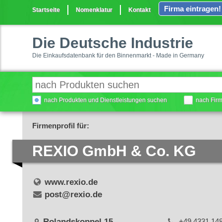
Firma eintragen!
Startseite
Nomenklatur
Kontakt
Die Deutsche Industrie
Die Einkaufsdatenbank für den Binnenmarkt - Made in Germany
nach Produkten und Dienstleistungen suchen
nach Fir
Firmenprofil für:
REXIO GmbH & Co. KG
www.rexio.de
post@rexio.de
Rolandskoppel 15
+49 4331 14