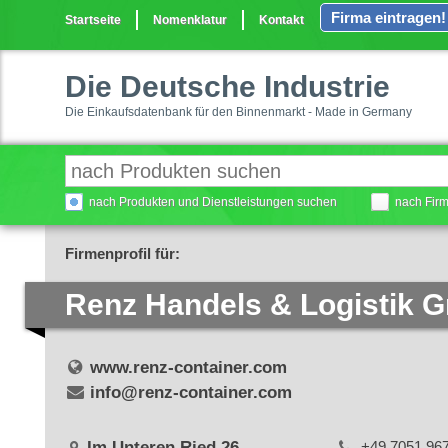
Firma eintragen!
Startseite
Nomenklatur
Kontakt
Die Deutsche Industrie
Die Einkaufsdatenbank für den Binnenmarkt - Made in Germany
nach Produkten und Dienstleistungen suchen
nach Fir
Firmenprofil für:
Renz Handels & Logistik
www.renz-container.com
info@renz-container.com
Im Unteren Ried 26
+49 7051 96