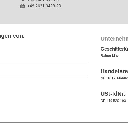
+49 2631 3428-20
ngen von:
Unterneh
Geschäftsf
Rainer May
Handelsre
Nr. 11617, Monta
USt-IdNr.
DE 149 520 193