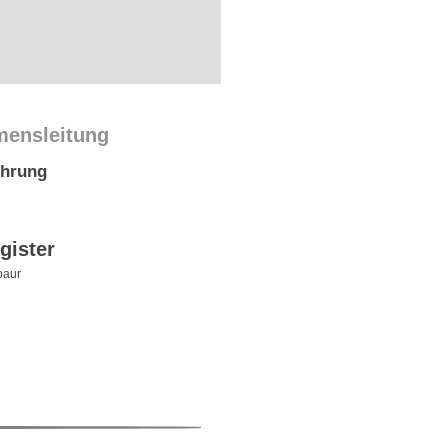
mensleitung
ührung
gister
baur