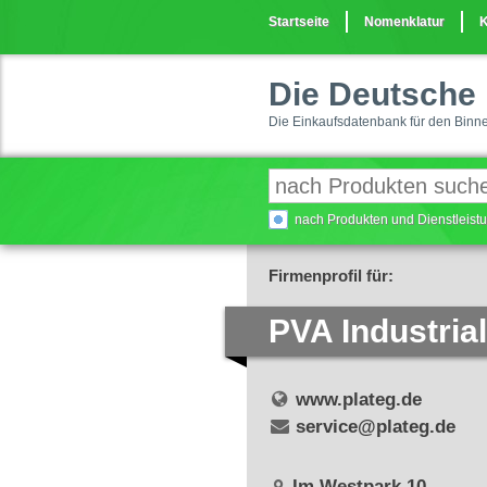
Startseite
Nomenklatur
K
Die Deutsche 
Die Einkaufsdatenbank für den Binn
nach Produkten und Dienstleis
Firmenprofil für:
PVA Industri
www.plateg.de
service@plateg.de
Im Westpark 10