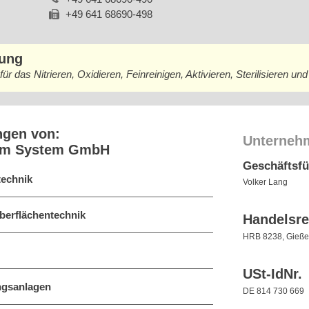
+49 641 68690-498
bung
ür das Nitrieren, Oxidieren, Feinreinigen, Aktivieren, Sterilisieren u
ngen von:
Unterneh
uum System GmbH
Geschäftsf
technik
Volker Lang
berflächentechnik
Handelsre
HRB 8238, Gieß
USt-IdNr.
ngsanlagen
DE 814 730 669