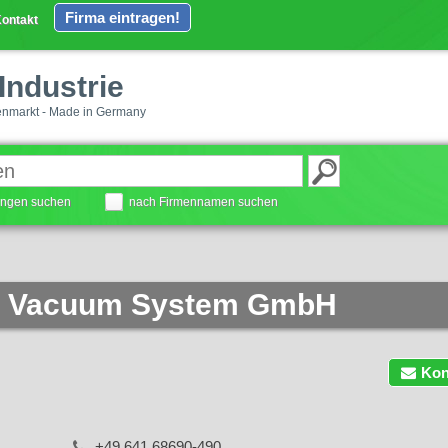
Firma eintragen!
ontakt
Industrie
enmarkt - Made in Germany
tungen suchen
nach Firmennamen suchen
al Vacuum System GmbH
Kon
+49 641 68690-490