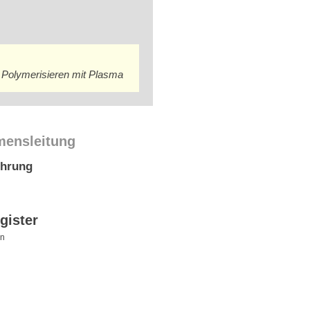
nd Polymerisieren mit Plasma
mensleitung
ührung
gister
en