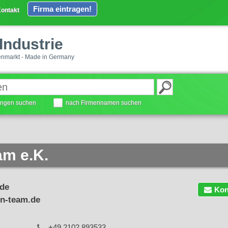
Firma eintragen!
ontakt
Industrie
enmarkt - Made in Germany
tungen suchen
nach Firmennamen suchen
am e.K.
.de
Kon
n-team.de
+49 2102 893533