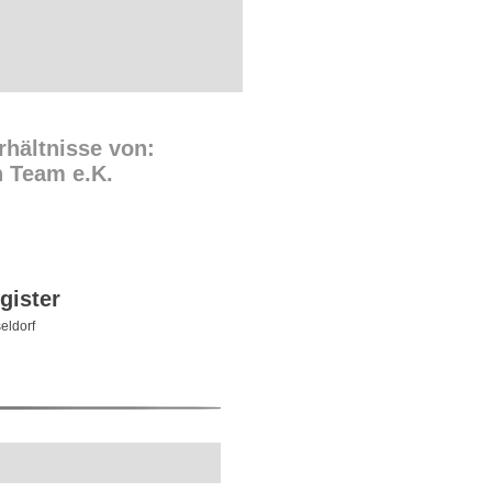
rhältnisse von:
n Team e.K.
gister
eldorf