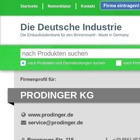
Firma eintragen!
Startseite
Nomenklatur
Kontakt
Die Deutsche Industrie
Die Einkaufsdatenbank für den Binnenmarkt - Made in Germany
nach Produkten und Dienstleistungen suchen
nach Fir
Firmenprofil für:
PRODINGER KG
www.prodinger.de
service@prodinger.de
Rosenauer Str. 115
+49 9561 85