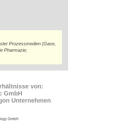
inster Prozessmedien (Gase,
die Pharmazie;
rhältnisse von:
c GmbH
egon Unternehmen
ology GmbH