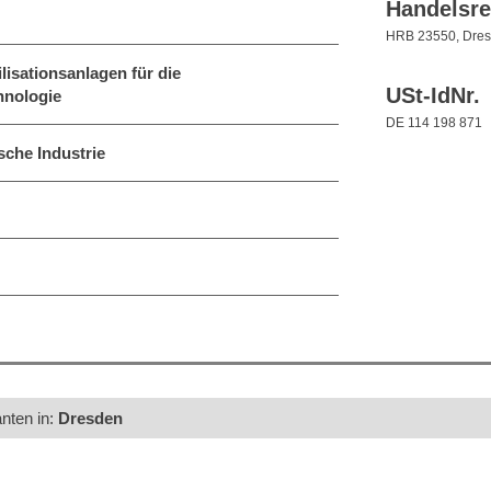
Handelsre
HRB 23550, Dre
isationsanlagen für die
USt-IdNr.
hnologie
DE 114 198 871
sche Industrie
anten in:
Dresden