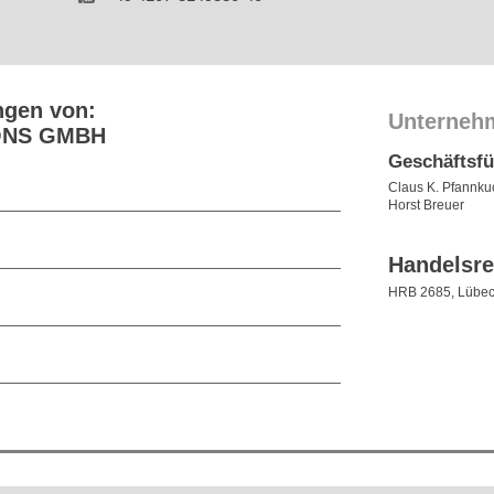
ngen von:
Unterneh
ONS GMBH
Geschäftsf
Claus K. Pfannku
Horst Breuer
Handelsre
HRB 2685, Lübe