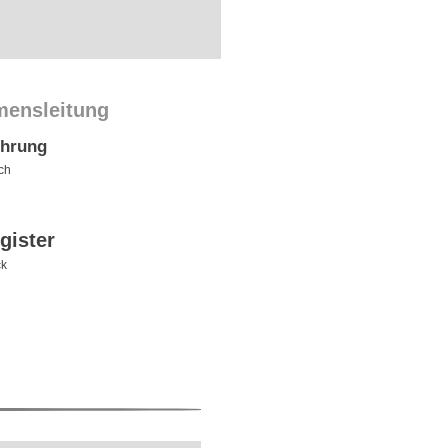
mensleitung
ührung
ch
gister
ck