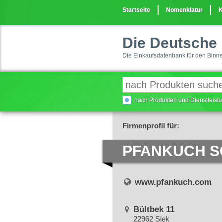
Startseite
Nomenklatur
K
Die Deutsche 
Die Einkaufsdatenbank für den Binn
nach Produkten und Dienstleis
Firmenprofil für:
PFANKUCH S
www.pfankuch.com
Bültbek 11
22962 Siek