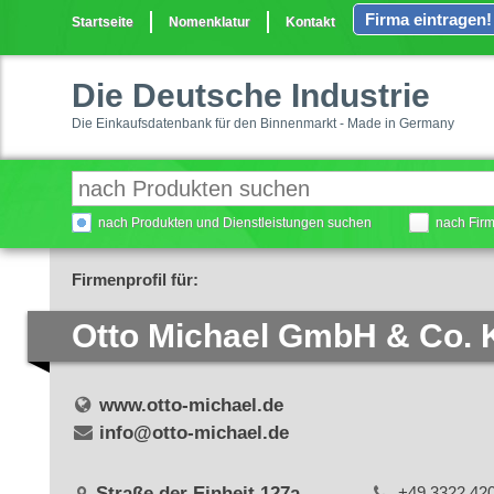
Firma eintragen!
Startseite
Nomenklatur
Kontakt
Die Deutsche Industrie
Die Einkaufsdatenbank für den Binnenmarkt - Made in Germany
nach Produkten und Dienstleistungen suchen
nach Fir
Firmenprofil für:
Otto Michael GmbH & Co.
www.otto-michael.de
info@otto-michael.de
Straße der Einheit 127a
+49 3322 42