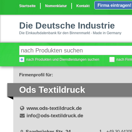
Firma eintragen!
Startseite
Nomenklatur
Kontakt
Die Deutsche Industrie
Die Einkaufsdatenbank für den Binnenmarkt - Made in Germany
nach Produkten und Dienstleistungen suchen
nach Fir
Firmenprofil für:
Ods Textildruck
www.ods-textildruck.de
info@ods-textildruck.de
Saarbrücker Str. 24
+49 30 4420