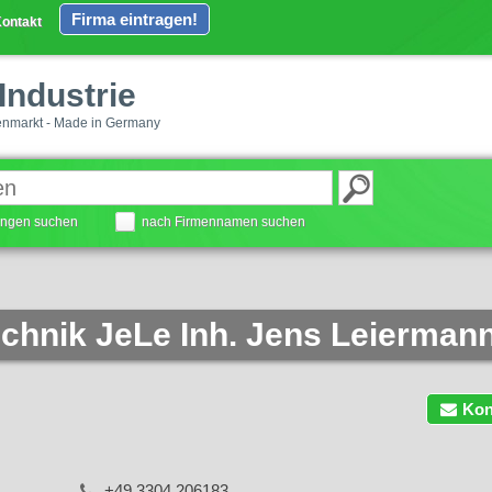
Firma eintragen!
ontakt
Industrie
enmarkt - Made in Germany
tungen suchen
nach Firmennamen suchen
chnik JeLe Inh. Jens Leierman
Kon
+49 3304 206183