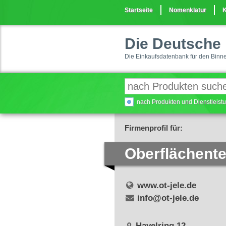
Startseite
Nomenklatur
K
Die Deutsche 
Die Einkaufsdatenbank für den Binn
nach Produkten und Dienstleis
Firmenprofil für:
Oberflächente
www.ot-jele.de
info@ot-jele.de
Havelring 12