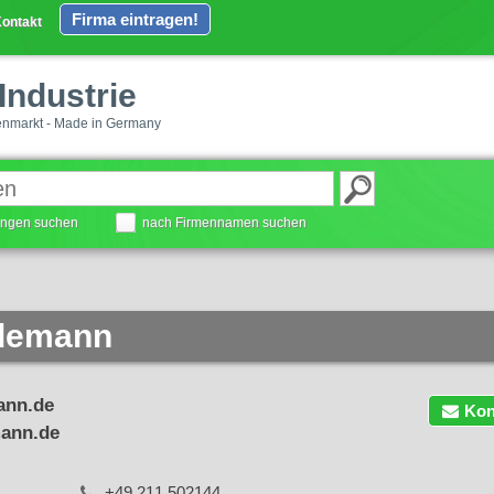
Firma eintragen!
ontakt
Industrie
enmarkt - Made in Germany
tungen suchen
nach Firmennamen suchen
üdemann
ann.de
Kon
mann.de
+49 211 502144