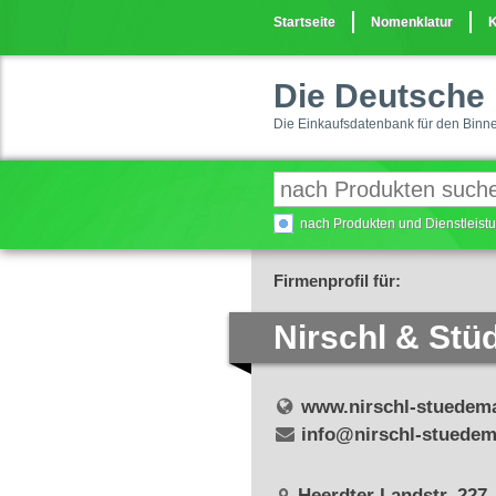
Startseite
Nomenklatur
K
Die Deutsche 
Die Einkaufsdatenbank für den Binn
nach Produkten und Dienstleis
Firmenprofil für:
Nirschl & St
www.nirschl-stuedem
info@nirschl-stuede
Heerdter Landstr. 227