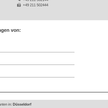
+49 211 502444
ngen von:
n
anten in:
Düsseldorf