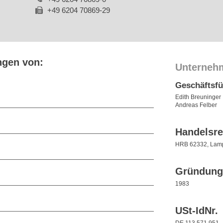
+49 6204 70869-29
ngen von:
Unterneh
Geschäftsf
Edith Breuninger
Andreas Felber
Handelsre
HRB 62332, Lam
Gründung
1983
USt-IdNr.