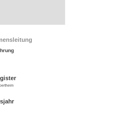
mensleitung
ührung
gister
pertheim
sjahr