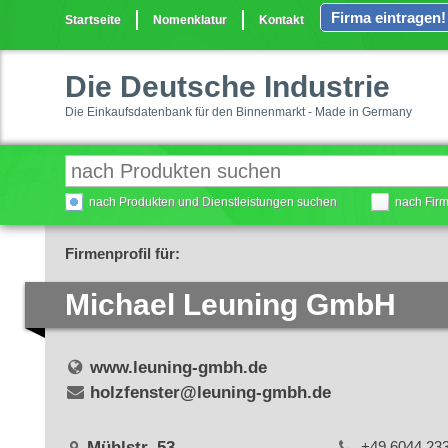
Firma eintragen!
Startseite
Nomenklatur
Kontakt
Die Deutsche Industrie
Die Einkaufsdatenbank für den Binnenmarkt - Made in Germany
nach Produkten und Dienstleistungen suchen
nach Fir
Firmenprofil für:
Michael Leuning GmbH
www.leuning-gmbh.de
holzfenster@leuning-gmbh.de
Mühlstr. 53
+49 6044 23