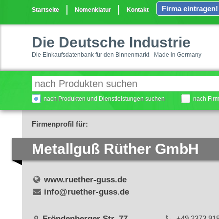
Firma eintragen!
Startseite
Nomenklatur
Kontakt
Die Deutsche Industrie
Die Einkaufsdatenbank für den Binnenmarkt - Made in Germany
nach Produkten und Dienstleistungen suchen
nach Fir
Firmenprofil für:
Metallguß Rüther GmbH
www.ruether-guss.de
info@ruether-guss.de
Fröndenberger Str. 77
+49 2373 91