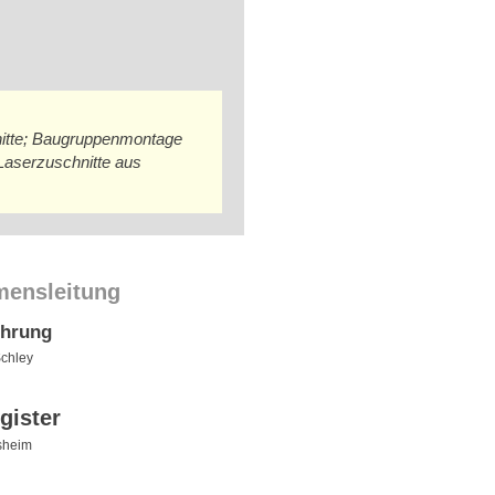
hnitte; Baugruppenmontage
, Laserzuschnitte aus
mensleitung
ührung
Schley
gister
sheim