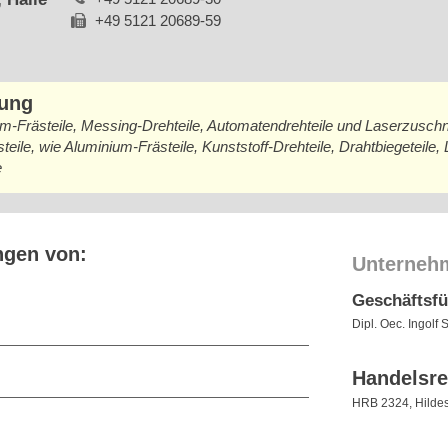
+49 5121 20689-59
bung
um-Frästeile, Messing-Drehteile, Automatendrehteile und Laserzusc
steile, wie Aluminium-Frästeile, Kunststoff-Drehteile, Drahtbiegeteile
e
ngen von:
Unterneh
Geschäftsf
Dipl. Oec. Ingolf 
Handelsre
HRB 2324, Hilde