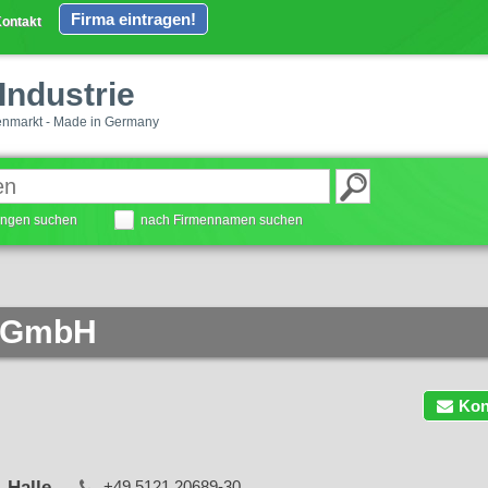
Firma eintragen!
ontakt
Industrie
enmarkt - Made in Germany
tungen suchen
nach Firmennamen suchen
 GmbH
Kon
 Halle
+49 5121 20689-30