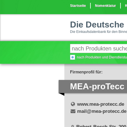
Startseite
Nomenklatur
K
Die Deutsche 
Die Einkaufsdatenbank für den Binn
nach Produkten und Dienstleis
Firmenprofil für:
MEA-proTecc
www.mea-protecc.de
mail@mea-protecc.de
Robert-Bosch-Str. 200,