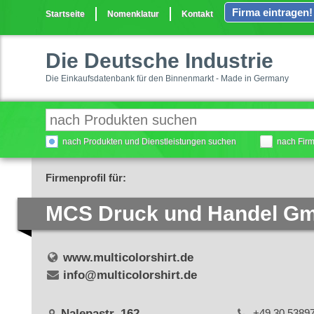
Firma eintragen!
Startseite
Nomenklatur
Kontakt
Die Deutsche Industrie
Die Einkaufsdatenbank für den Binnenmarkt - Made in Germany
nach Produkten und Dienstleistungen suchen
nach Fir
Firmenprofil für:
MCS Druck und Handel G
www.multicolorshirt.de
info@multicolorshirt.de
Nalepastr. 162
+49 30 5389