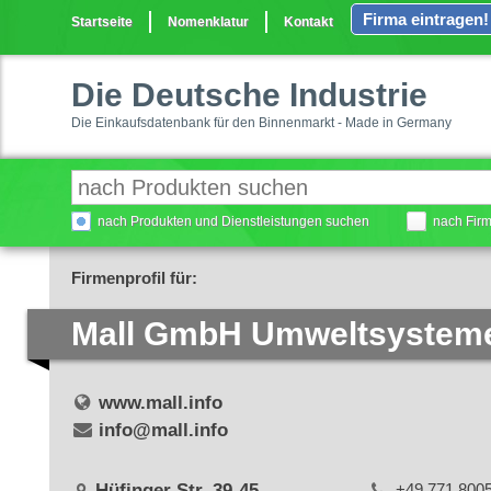
Firma eintragen!
Startseite
Nomenklatur
Kontakt
Die Deutsche Industrie
Die Einkaufsdatenbank für den Binnenmarkt - Made in Germany
nach Produkten und Dienstleistungen suchen
nach Fir
Firmenprofil für:
Mall GmbH Umweltsystem
www.mall.info
info@mall.info
Hüfinger Str. 39-45
+49 771 800