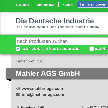
Firma eintragen!
Startseite
Nomenklatur
Kontakt
Die Deutsche Industrie
Die Einkaufsdatenbank für den Binnenmarkt - Made in Germany
nach Produkten und Dienstleistungen suchen
nach Fir
Firmenprofil für:
Mahler AGS GmbH
www.mahler-ags.com
info@mahler-ags.com
Inselstr. 140
+49 711 870