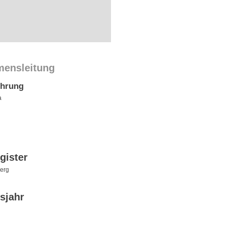
mensleitung
ührung
a
gister
erg
sjahr