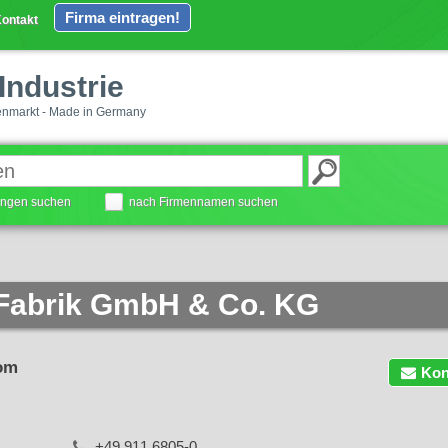
Firma eintragen!
ontakt
Industrie
enmarkt - Made in Germany
tungen suchen
nach Firmennamen suchen
t-Fabrik GmbH & Co. KG
com
Kon
+49 911 6805-0