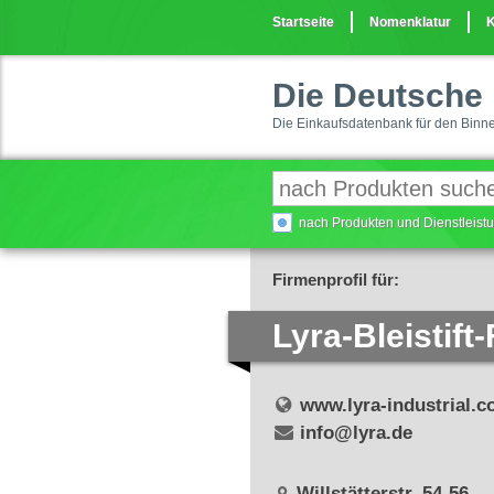
Startseite
Nomenklatur
K
Die Deutsche 
Die Einkaufsdatenbank für den Binn
nach Produkten und Dienstleis
Firmenprofil für:
Lyra-Bleistif
www.lyra-industrial.
info@lyra.de
Willstätterstr. 54-56