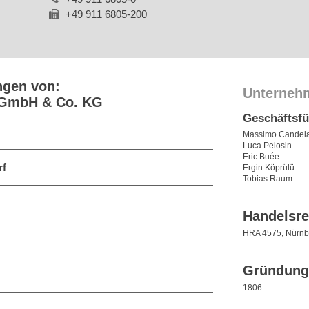
+49 911 6805-200
ngen von:
Unterneh
k GmbH & Co. KG
Geschäftsf
Massimo Candel
Luca Pelosin
Eric Buée
rf
Ergin Köprülü
Tobias Raum
Handelsre
HRA 4575, Nürnb
Gründung
1806