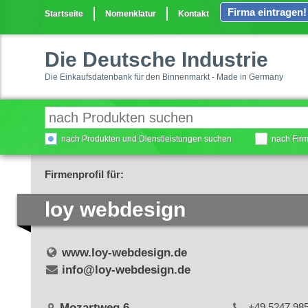
Firma eintragen!
Startseite
Nomenklatur
Kontakt
Die Deutsche Industrie
Die Einkaufsdatenbank für den Binnenmarkt - Made in Germany
nach Produkten und Dienstleistungen suchen
nach Fir
Firmenprofil für:
loy webdesign
www.loy-webdesign.de
info@loy-webdesign.de
Mozartweg 6
+49 5247 98