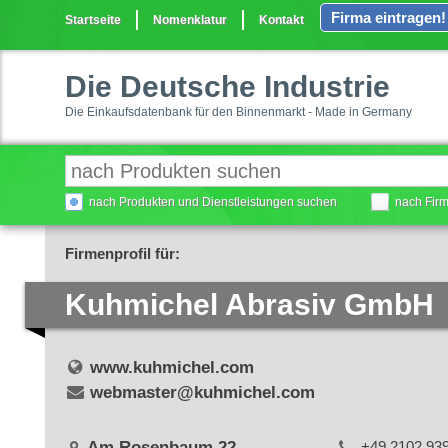
Firma eintragen!
Startseite
Nomenklatur
Kontakt
Die Deutsche Industrie
Die Einkaufsdatenbank für den Binnenmarkt - Made in Germany
nach Produkten und Dienstleistungen suchen
nach Fir
Firmenprofil für:
Kuhmichel Abrasiv GmbH
www.kuhmichel.com
webmaster@kuhmichel.com
Am Rosenbaum 22
+49 2102 93