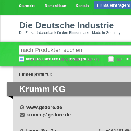
Firma eintragen!
Startseite
Nomenklatur
Kontakt
Die Deutsche Industrie
Die Einkaufsdatenbank für den Binnenmarkt - Made in Germany
nach Produkten und Dienstleistungen suchen
nach Fir
Firmenprofil für:
Krumm KG
www.gedore.de
krumm@gedore.de
Lange Str. 7a
+49 2191 98