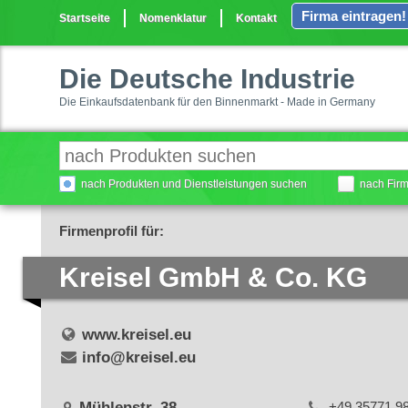
Firma eintragen!
Startseite
Nomenklatur
Kontakt
Die Deutsche Industrie
Die Einkaufsdatenbank für den Binnenmarkt - Made in Germany
nach Produkten und Dienstleistungen suchen
nach Fir
Firmenprofil für:
Kreisel GmbH & Co. KG
www.kreisel.eu
info@kreisel.eu
Mühlenstr. 38
+49 35771 9