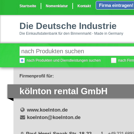
Firma eintragen!
Startseite
Nomenklatur
Kontakt
Die Deutsche Industrie
Die Einkaufsdatenbank für den Binnenmarkt - Made in Germany
nach Produkten und Dienstleistungen suchen
nach Fir
Firmenprofil für:
kölnton rental GmbH
www.koelnton.de
koelnton@koelnton.de
Paul-Henri-Spaak-Str. 18-22
+49 221 689