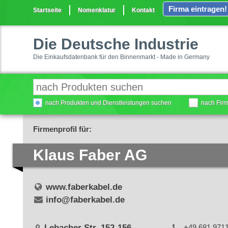
Firma eintragen!
Startseite
Nomenklatur
Kontakt
Die Deutsche Industrie
Die Einkaufsdatenbank für den Binnenmarkt - Made in Germany
nach Produkten und Dienstleistungen suchen
nach Fir
Firmenprofil für:
Klaus Faber AG
www.faberkabel.de
info@faberkabel.de
Lebacher Str. 152-156
+49 681 971