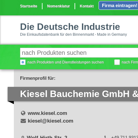
Firma eintragen!
Startseite
Nomenklatur
Kontakt
Die Deutsche Industrie
Die Einkaufsdatenbank für den Binnenmarkt - Made in Germany
nach Produkten und Dienstleistungen suchen
nach Fir
Firmenprofil für:
Kiesel Bauchemie GmbH &
www.kiesel.com
kiesel@kiesel.com
Wolf-Hirth-Str. 2
+49 711 931