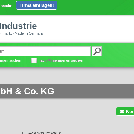
Firma eintragen!
ontakt
Industrie
enmarkt - Made in Germany
tungen suchen
nach Firmennamen suchen
mbH & Co. KG
Kon
6
+49 202 70906-0