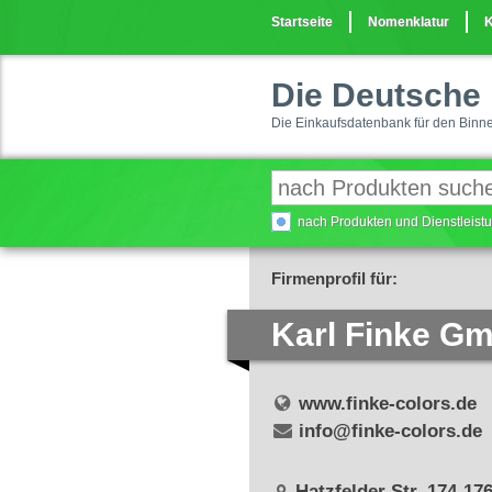
Startseite
Nomenklatur
K
Die Deutsche 
Die Einkaufsdatenbank für den Binn
nach Produkten und Dienstleis
Firmenprofil für:
Karl Finke G
www.finke-colors.de
info@finke-colors.de
Hatzfelder Str. 174-17