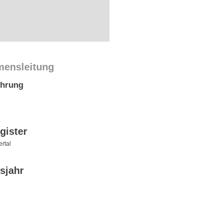
mensleitung
ührung
gister
rtal
sjahr