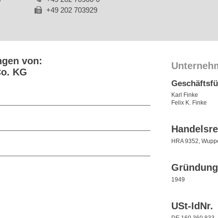
+49 202 703929
ngen von:
Unterneh
Co. KG
Geschäftsf
Karl Finke
Felix K. Finke
Handelsre
HRA 9352, Wuppe
Gründung
1949
USt-IdNr.