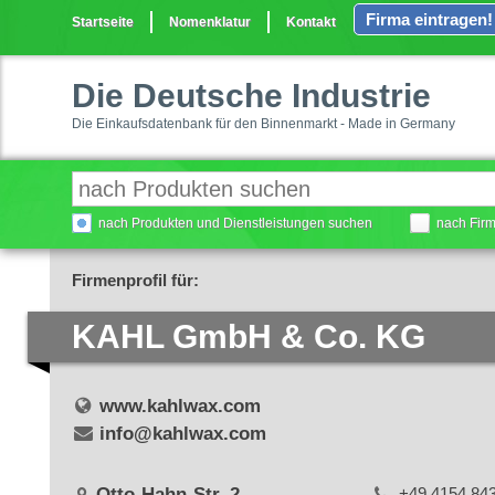
Firma eintragen!
Startseite
Nomenklatur
Kontakt
Die Deutsche Industrie
Die Einkaufsdatenbank für den Binnenmarkt - Made in Germany
nach Produkten und Dienstleistungen suchen
nach Fir
Firmenprofil für:
KAHL GmbH & Co. KG
www.kahlwax.com
info@kahlwax.com
Otto-Hahn-Str. 2
+49 4154 84