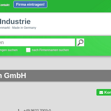
Firma eintragen!
ontakt
Industrie
enmarkt - Made in Germany
tungen suchen
nach Firmennamen suchen
n GmbH
Kon
+49 9622 7003-0