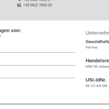
+49 9622 7003-20
ngen von:
Unterneh
H
Geschäftsf
Fritz Kaa
Handelsre
HRB 795, Amber
USt-IdNr.
DE 131 826 588