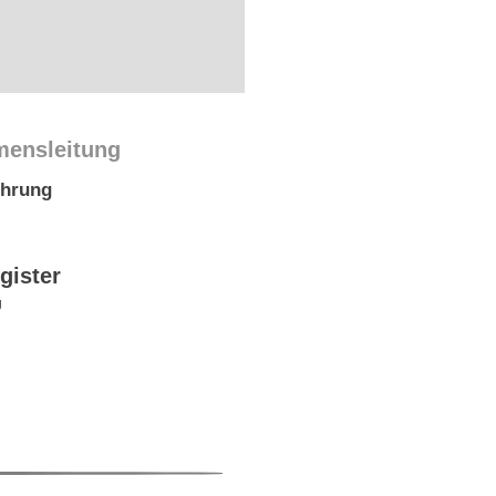
mensleitung
ührung
gister
g