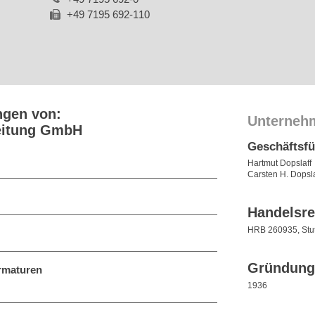
+49 7195 692-110
ngen von:
Unterneh
eitung GmbH
Geschäftsf
Hartmut Dopslaff
Carsten H. Dopsla
Handelsre
HRB 260935, Stut
Gründung
rmaturen
1936