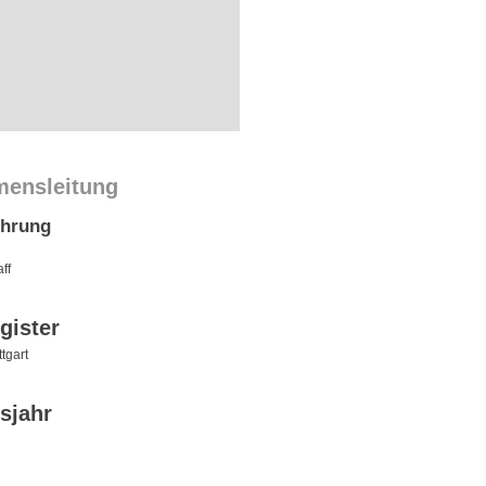
mensleitung
ührung
ff
gister
tgart
sjahr