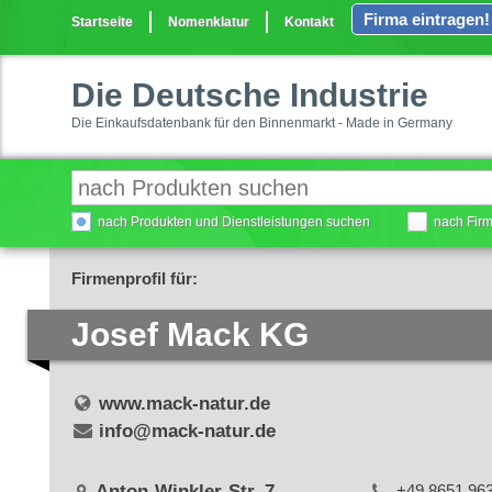
Firma eintragen!
Startseite
Nomenklatur
Kontakt
Die Deutsche Industrie
Die Einkaufsdatenbank für den Binnenmarkt - Made in Germany
nach Produkten und Dienstleistungen suchen
nach Fir
Firmenprofil für:
Josef Mack KG
www.mack-natur.de
info@mack-natur.de
Anton-Winkler-Str. 7
+49 8651 96