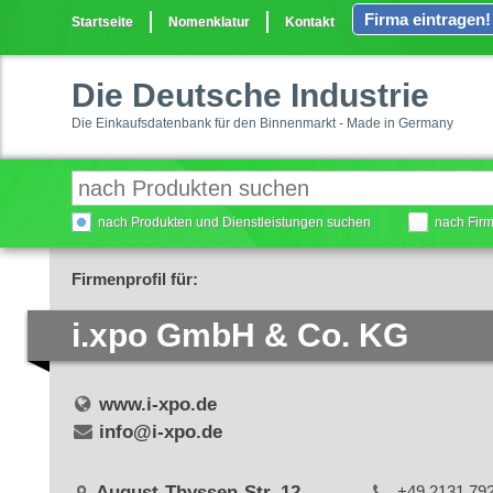
Firma eintragen!
Startseite
Nomenklatur
Kontakt
Die Deutsche Industrie
Die Einkaufsdatenbank für den Binnenmarkt - Made in Germany
nach Produkten und Dienstleistungen suchen
nach Fir
Firmenprofil für:
i.xpo GmbH & Co. KG
www.i-xpo.de
info@i-xpo.de
August-Thyssen-Str. 12
+49 2131 79