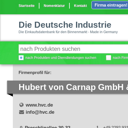
Firma eintragen!
Startseite
Nomenklatur
Kontakt
Die Deutsche Industrie
Die Einkaufsdatenbank für den Binnenmarkt - Made in Germany
nach Produkten und Dienstleistungen suchen
nach Fir
Firmenprofil für:
Hubert von Carnap GmbH 
www.hvc.de
info@hvc.de
Preschlinallee 30-32
+49 2292 93