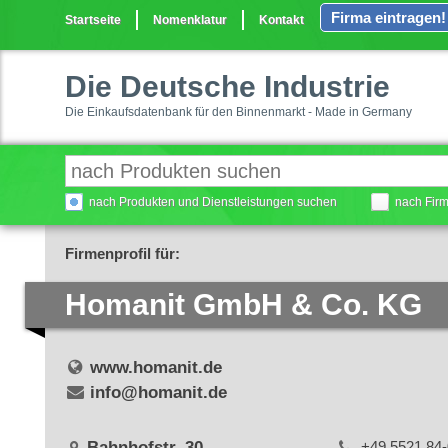
Firma eintragen!
Startseite
Nomenklatur
Kontakt
Die Deutsche Industrie
Die Einkaufsdatenbank für den Binnenmarkt - Made in Germany
nach Produkten und Dienstleistungen suchen
nach Fir
Firmenprofil für:
Homanit GmbH & Co. KG
www.homanit.de
info@homanit.de
Bahnhofstr. 30
+49 5521 84-