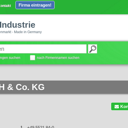
Firma eintragen!
ontakt
Industrie
enmarkt - Made in Germany
tungen suchen
nach Firmennamen suchen
H & Co. KG
Kon
+49 5521 84-0