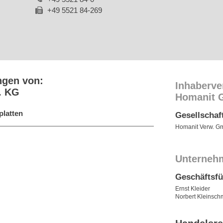
+49 5521 84-269
ngen von:
Inhaberve
. KG
Homanit 
platten
Gesellschaf
Homanit Verw. 
Unterneh
Geschäftsf
Ernst Kleider
Norbert Kleinsch