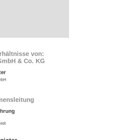
rhältnisse von:
GmbH & Co. KG
ter
GmbH
mensleitung
ührung
midt