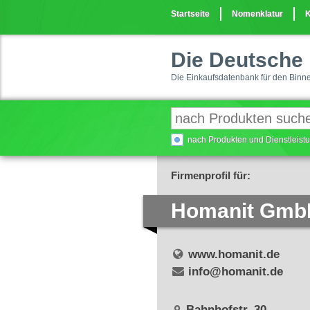
Startseite
Nomenklatur
K
Die Deutsche 
Die Einkaufsdatenbank für den Binn
nach Produkten und Dienstleis
Firmenprofil für:
Homanit Gmb
www.homanit.de
info@homanit.de
Bahnhofstr. 30