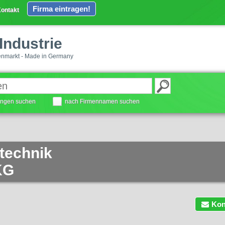
Firma eintragen!
ontakt
Industrie
enmarkt - Made in Germany
tungen suchen
nach Firmennamen suchen
technik
KG
Kon