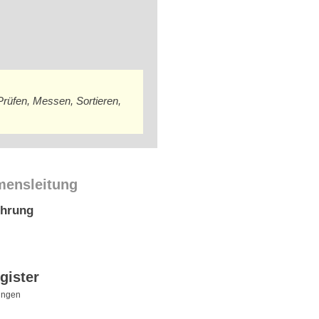
Prüfen, Messen, Sortieren,
mensleitung
ührung
gister
ingen