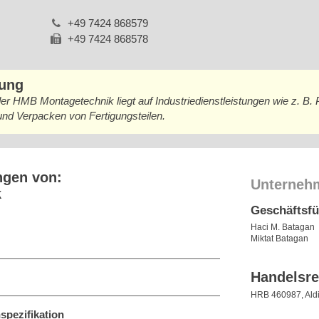
+49 7424 868579
+49 7424 868578
bung
 HMB Montagetechnik liegt auf Industriedienstleistungen wie z. B. 
und Verpacken von Fertigungsteilen.
ngen von:
Unterneh
k
Geschäftsf
Haci M. Batagan
Miktat Batagan
Handelsre
HRB 460987, Ald
spezifikation