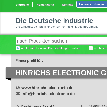
Firma eintragen!
Startseite
Nomenklatur
Kontakt
Die Deutsche Industrie
Die Einkaufsdatenbank für den Binnenmarkt - Made in Germany
nach Produkten und Dienstleistungen suchen
nach Fir
Firmenprofil für:
HINRICHS ELECTRONIC 
www.hinrichs-electronic.de
info@hinrichs-electronic.de
Greidlitzer Str. 68
+49 9561 18