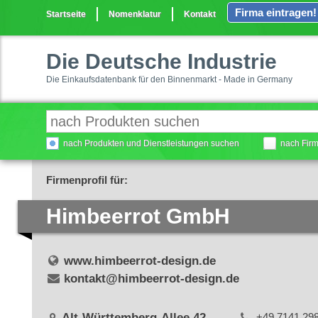
Firma eintragen!
Startseite
Nomenklatur
Kontakt
Die Deutsche Industrie
Die Einkaufsdatenbank für den Binnenmarkt - Made in Germany
nach Produkten und Dienstleistungen suchen
nach Fir
Firmenprofil für:
Himbeerrot GmbH
www.himbeerrot-design.de
kontakt@himbeerrot-design.de
Alt-Württemberg-Allee 42
+49 7141 29