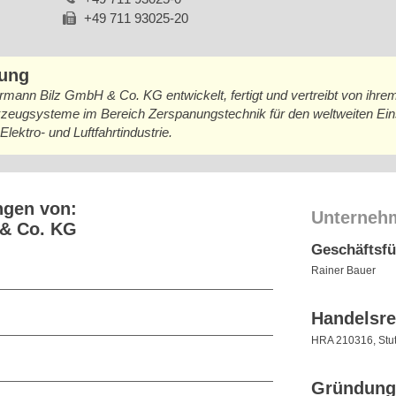
+49 711 93025-20
bung
ermann Bilz GmbH & Co. KG entwickelt, fertigt und vertreibt von ihre
kzeugsysteme im Bereich Zerspanungstechnik für den weltweiten Ein
lektro- und Luftfahrtindustrie.
ngen von:
Unterneh
& Co. KG
Geschäftsf
Rainer Bauer
Handelsre
HRA 210316, Stut
Gründung