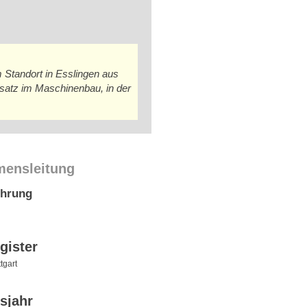
m Standort in Esslingen aus
satz im Maschinenbau, in der
mensleitung
ührung
gister
tgart
sjahr