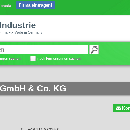
Firma eintragen!
ontakt
Industrie
enmarkt - Made in Germany
tungen suchen
nach Firmennamen suchen
 GmbH & Co. KG
Kon
e
+49 711 93025-0