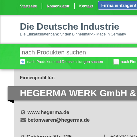
Firma eintragen!
Startseite
Nomenklatur
Kontakt
Die Deutsche Industrie
Die Einkaufsdatenbank für den Binnenmarkt - Made in Germany
nach Produkten und Dienstleistungen suchen
nach Fir
Firmenprofil für:
HEGERMA WERK GmbH & 
www.hegerma.de
betonwaren@hegerma.de
Gablonzer Str. 125
+49 8341 97