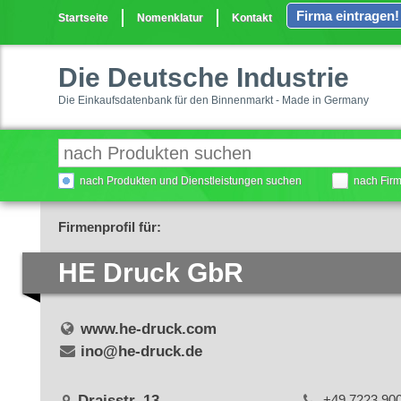
Firma eintragen!
Startseite
Nomenklatur
Kontakt
Die Deutsche Industrie
Die Einkaufsdatenbank für den Binnenmarkt - Made in Germany
nach Produkten und Dienstleistungen suchen
nach Fir
Firmenprofil für:
HE Druck GbR
www.he-druck.com
ino@he-druck.de
Draisstr. 13
+49 7223 90