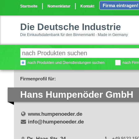
Firma eintragen!
Startseite
Nomenklatur
Kontakt
Die Deutsche Industrie
Die Einkaufsdatenbank für den Binnenmarkt - Made in Germany
nach Produkten und Dienstleistungen suchen
nach Fir
Firmenprofil für:
Hans Humpenöder GmbH
www.humpenoeder.de
info@humpenoeder.de
Dr.-Haas-Str. 24
+49 9122 15